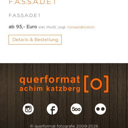
F.A.S.S.A.D.E 1
F.A.S.S.A.D.E 1
ab 95,- Euro
inkl. MwSt. zzgl.
Versandkosten
Details & Bestellung
© querformat fotografie 2009-2026