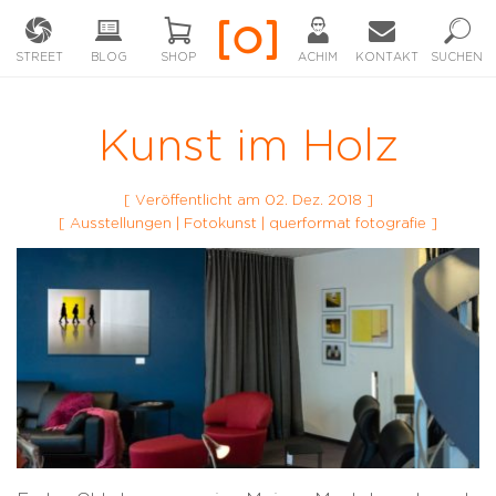
STREET
BLOG
SHOP
ACHIM
KONTAKT
SUCHEN
Kunst im Holz
[ Veröffentlicht am 02. Dez. 2018 ]
[
Ausstellungen
|
Fotokunst
|
querformat fotografie
]